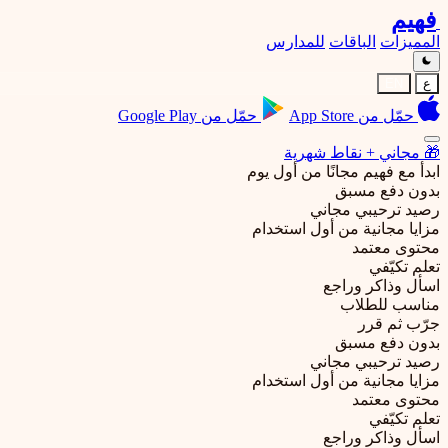
فهيم
المميزات
الباقات
للمدارس
ع
EN
حمّل من
App Store
حمّل من
Google Play
🎁
مجاني + نقاط شهرية
ابدأ مع فهيم مجانًا من أول يوم
بدون دفع مسبق
رصيد ترحيبي مجاني
مزايا مجانية من أول استخدام
محتوى معتمد
تعلم تكيّفي
اسأل وذاكر وراجع
مناسب للطلاب
جرّب ثم قرر
بدون دفع مسبق
رصيد ترحيبي مجاني
مزايا مجانية من أول استخدام
محتوى معتمد
تعلم تكيّفي
اسأل وذاكر وراجع