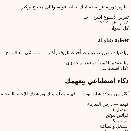
تقارير دورية عن تقدم ابنك، نقاط قوته، واللي محتاج تركيز.
تقرير الأسبوع
اتنين – حد
٤س ٢٠د
+١٢٪
كل المواد
تغطية شاملة
رياضيات، فيزياء، كيمياء، أحياء، تاريخ، وأكتر — متماشي مع المنهج.
رياضة
فيزيا
كيميا
أحياء
عربي
إنجليزي
ذكاء اصطناعي
ذكاء اصطناعي بيفهمك
أكثر من مجرّد شات بوت — فهيم يتعلّم منك ويرشدك للإجابة الصحيحة
فهيم — درس الفيزياء
الفصل ١
قوانين نيوتن
الديناميكا
الشغل والطاقة