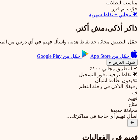
مناسب للطلاب
جرّب ثم قرر
🎁
مجاني + نقاط شهرية
ذاكر أذكى،
مش أكتر.
حمّل التطبيق مجانًا، خد نقاط هدية، واسأل فهيم في أي درس من المن
حمّل من
App Store
حمّل من
Google Play
شوف العرض ▸
التطبيق مجاني ١٠٠٪
🎁
نقاط ترحيب فور التسجيل
بدون بطاقة ائتمان
رفيقك الذكي في رحلة التعلم
ف
فهيم
متاح
محادثة جديدة
اسأل فهيم أي حاجة في مذاكرتك…
فهيم في الفعاليات