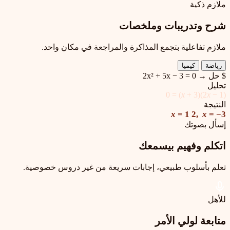
ملازم ذكية
شرح وتدريبات وملخصات
ملازم تفاعلية بتجمع المذاكرة والمراجعة في مكان واحد.
رياضة
كيميا
$ حل → 2x² + 5x − 3 = 0
تحليل
x
+ 3) = 0
x
− 1)(
(2
النتيجة
x
=
1
2
,
x
= −3
إسأل بصوتك
اتكلم وفهيم بيسمعك
تعلم بأسلوب طبيعي، إجابات سريعة من غير دروس خصوصية.
للأهل
متابعة لولي الأمر