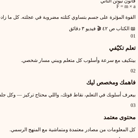
قانون نيوتن التاني
F = m × a
القوة المؤثرة على جسم بتساوي كتلته مضروبة في عجلته. كل ما زادت
📖 الكتاب ص ٤٢
🎬 فيديو ٣ دقائق
01
تعلم تكيّفي
بيتكيف مع سرعة وأسلوب كل متعلم ويبني مسار شخصي.
02
فاهمك ومخصص ليك
بيعرف أسلوبك في التعلم، نقاط قوتك، واللي محتاج تركيز — وكل جل
03
محتوى معتمد
كل المعلومات من مصادر معتمدة ومتماشية مع المنهج الرسمي.