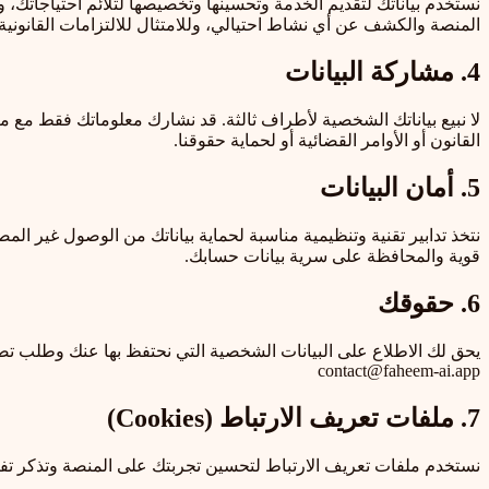
نستخدم بياناتك لتقديم الخدمة وتحسينها وتخصيصها لتلائم احتياجاتك،
المنصة والكشف عن أي نشاط احتيالي، وللامتثال للالتزامات القانونية 
4. مشاركة البيانات
لا نبيع بياناتك الشخصية لأطراف ثالثة. قد نشارك معلوماتك فقط م
القانون أو الأوامر القضائية أو لحماية حقوقنا.
5. أمان البيانات
نتخذ تدابير تقنية وتنظيمية مناسبة لحماية بياناتك من الوصول غير ال
قوية والمحافظة على سرية بيانات حسابك.
6. حقوقك
يحق لك الاطلاع على البيانات الشخصية التي نحتفظ بها عنك وطلب تصح
contact@faheem-ai.app
7. ملفات تعريف الارتباط (Cookies)
نستخدم ملفات تعريف الارتباط لتحسين تجربتك على المنصة وتذكر تف